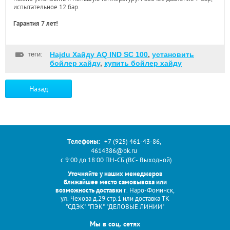
испытательное 12 бар.
Гарантия 7 лет!
теги:
Hajdu Хайду AQ IND SC 100
,
установить
бойлер хайду
,
купить бойлер хайду
Назад
Телефоны:
+7 (925) 461-43-86
,
4614386@bk.ru
с 9:00 до 18:00 ПН-СБ (ВС- Выходной)
Уточняйте у наших менеджеров
ближайшее место самовывоза или
возможность доставки
г. Наро-Фоминск,
ул. Чехова д.29 стр.1 или доставка ТК
"СДЭК" "ПЭК" "ДЕЛОВЫЕ ЛИНИИ"
Мы в соц. сетях