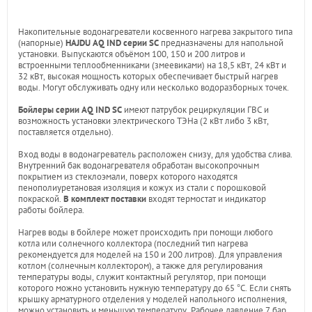
Накопительные водонагреватели косвенного нагрева закрытого типа
(напорные)
HAJDU AQ IND серии SC
предназначены для напольной
установки. Выпускаются объёмом 100, 150 и 200 литров и
встроенными теплообменниками (змеевиками) на 18,5 кВт, 24 кВт и
32 кВт, высокая мощность которых обеспечивает быстрый нагрев
воды. Могут обслуживать одну или несколько водоразборных точек.
Бойлеры серии AQ IND SC
имеют патрубок рециркуляции ГВС и
возможность установки электрического ТЭНа (2 кВт либо 3 кВт,
поставляется отдельно).
Вход воды в водонагреватель расположен снизу, для удобства слива.
Внутренний бак водонагревателя обработан высокопрочным
покрытием из стеклоэмали, поверх которого находятся
пенополиуретановая изоляция и кожух из стали с порошковой
покраской.
В комплект поставки
входят термостат и индикатор
работы бойлера.
Нагрев воды в бойлере может происходить при помощи любого
котла или солнечного коллектора (последний тип нагрева
рекомендуется для моделей на 150 и 200 литров). Для управления
котлом (солнечным коллектором), а также для регулирования
температуры воды, служит контактный регулятор, при помощи
которого можно установить нужную температуру до 65 °С. Если снять
крышку арматурного отделения у моделей напольного исполнения,
можно установить и меньшую температуру. Рабочее давление 7 бар,