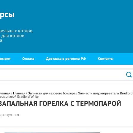
урсы
зельных котлов,
 для котлов
а.
ремонт
Оплата
Доставка в регионы РФ
Контакты
лавная
 / 
Главная
 / 
Запчасти для газового бойлера
 / 
Запчасти водонагреватель Bradford
ермопарой Bradford White
ЗАПАЛЬНАЯ ГОРЕЛКА С ТЕРМОПАРОЙ
Артикул:
нет