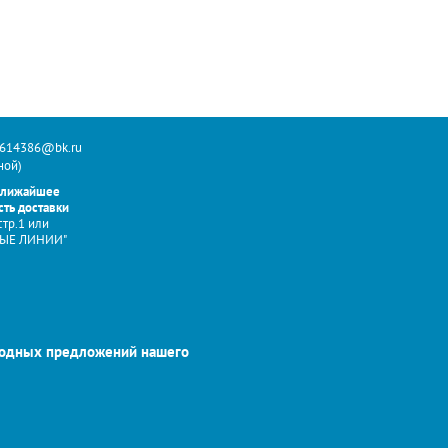
614386@bk.ru
ной)
ближайшее
ть доставки
стр.1 или
ОВЫЕ ЛИНИИ"
годных предложений нашего