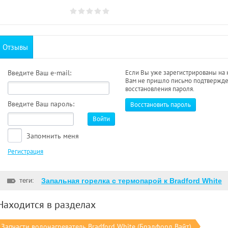
Отзывы
Введите Ваш e-mail:
Если Вы уже зарегистрированы на 
Вам не пришло письмо подтвержде
восстановления пароля.
Введите Ваш пароль:
Восстановить пароль
Войти
Запомнить меня
Регистрация
теги:
Запальная горелка с термопарой к Bradford White
Находится в разделах
Запчасти водонагреватель Bradford White (Брэдфорд Вайт)